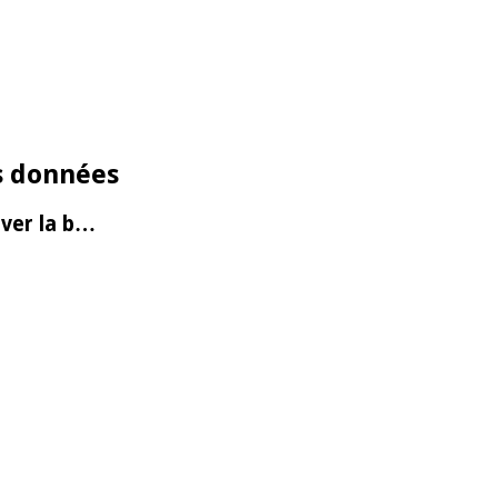
os données
uver la b…